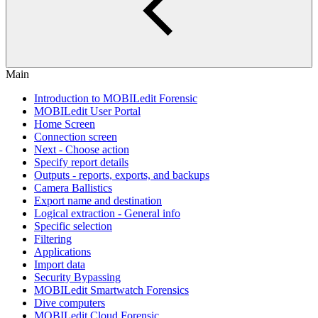
Main
Introduction to MOBILedit Forensic
MOBILedit User Portal
Home Screen
Connection screen
Next - Choose action
Specify report details
Outputs - reports, exports, and backups
Camera Ballistics
Export name and destination
Logical extraction - General info
Specific selection
Filtering
Applications
Import data
Security Bypassing
MOBILedit Smartwatch Forensics
Dive computers
MOBILedit Cloud Forensic