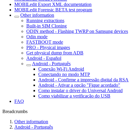
MOBILedit Export XML documentation
MOBILedit Forensic BETA test program
Other information
Running extractions
Built-in SIM Cloning
ODIN method - Flashing TWRP on Samsung devices
Odin mode
FASTBOOT mode
PRO - Physical images
Get physical dump from ADB
Android - Español
Android - Português
Conexão Wi-Fi Android
Conectando no modo MTP
Android - Confirme a impressão digital da RSA
Android - Ativar a opção "Fique acordado"
Como instalar o driver do Universal Android
Como viabilizar a verificação do USB
FAQ
Breadcrumbs
Other information
Android - Português