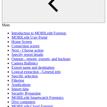
Main
Introduction to MOBILedit Forensic
MOBILedit User Portal
Home Screen
Connection screen
Next - Choose action
Specify report details
Outputs - reports, exports, and backups
Camera Ballistics
Export name and destination
Logical extraction - General info
Specific selection
Filtering
Applications
Import data
Security Bypassing
MOBILedit Smartwatch Forensics
Dive computers
MOBILedit Cloud Forensic