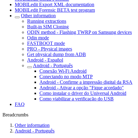
MOBILedit Export XML documentation
MOBILedit Forensic BETA test program
Other information
Running extractions
Built-in SIM Cloning
ODIN method - Flashing TWRP on Samsung devices
Odin mode
FASTBOOT mode
PRO - Physical images
Get physical dump from ADB
Android - Español
Android - Português
Conexão Wi-Fi Android
Conectando no modo MTP
Android - Confirme a impressão digital da RSA
Android - Ativar a opção "Fique acordado"
Como instalar o driver do Universal Android
Como viabilizar a verificação do USB
FAQ
Breadcrumbs
Other information
Android - Português