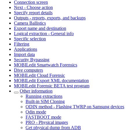
Connection screen
Next - Choose action
Specify report details
Outputs - reports, exports, and backups
Camera Ballistics
Export name and destination
Logical extraction - General info
Specific selection
Filtering
Applications
Import data
Security Bypassing
MOBILedit Smartwatch Forensics
Dive computers
MOBILedit Cloud Forensic
MOBILedit Export XML documentation
MOBILedit Forensic BETA test program
Other information
Running extractions
Built-in SIM Cloning
ODIN method - Flashing TWRP on Samsung devices
Odin mode
FASTBOOT mode
PRO - Physical images
Get physical dump from ADB